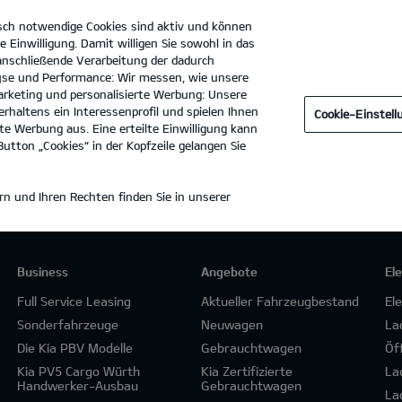
sch notwendige Cookies sind aktiv und können
e Einwilligung. Damit willigen Sie sowohl in das
 anschließende Verarbeitung der dadurch
se und Performance: Wir messen, wie unsere
Autohaus Krack GmbH
Tel. :
0551 - 5031170
rketing und personalisierte Werbung: Unsere
rhaltens ein Interessenprofil und spielen Ihnen
Cookie-Einstel
e Werbung aus. Eine erteilte Einwilligung kann
utton „Cookies“ in der Kopfzeile gelangen Sie
n und Ihren Rechten finden Sie in unserer
Business
Angebote
El
Full Service Leasing
Aktueller Fahrzeugbestand
El
Sonderfahrzeuge
Neuwagen
La
Die Kia PBV Modelle
Gebrauchtwagen
Öf
Kia PV5 Cargo Würth
Kia Zertifizierte
La
Handwerker-Ausbau
Gebrauchtwagen
La