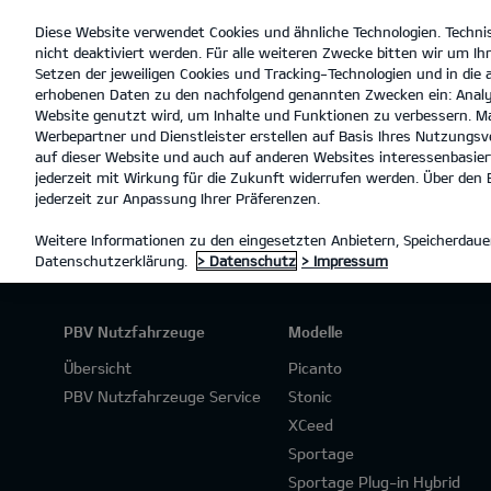
Diese Website verwendet Cookies und ähnliche Technologien. Techni
open
nicht deaktiviert werden. Für alle weiteren Zwecke bitten wir um Ihr
menu
Setzen der jeweiligen Cookies und Tracking-Technologien und in die
erhobenen Daten zu den nachfolgend genannten Zwecken ein: Analy
Website genutzt wird, um Inhalte und Funktionen zu verbessern. Ma
Werbepartner und Dienstleister erstellen auf Basis Ihres Nutzungsve
ANGEBOTSANFRAGE
auf dieser Website und auch auf anderen Websites interessenbasiert
jederzeit mit Wirkung für die Zukunft widerrufen werden. Über den B
jederzeit zur Anpassung Ihrer Präferenzen.
Weitere Informationen zu den eingesetzten Anbietern, Speicherdauer
Datenschutzerklärung.
> Datenschutz
> Impressum
PBV Nutzfahrzeuge
Modelle
Übersicht
Picanto
PBV Nutzfahrzeuge Service
Stonic
XCeed
Sportage
Sportage Plug-in Hybrid