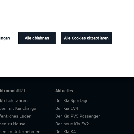
KONTAKT
lungen
Alle ablehnen
Alle Cookies akzeptieren
ektromobilität
Aktuelles
ektrisch fahren
Der Kia Sportage
den mit Kia Charge
Der Kia EV4
fentliches Laden
Der Kia PV5 Passenger
den zu Hause
Der neue Kia EV2
den im Unternehmen
Der Kia K4