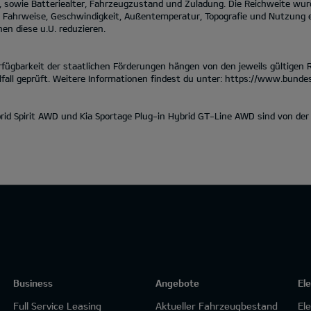
, sowie Batteriealter, Fahrzeugzustand und Zuladung. Die Reichweite w
le Fahrweise, Geschwindigkeit, Außentemperatur, Topografie und Nutzung 
en diese u.U. reduzieren.
gbarkeit der staatlichen Förderungen hängen von den jeweils gültigen Ri
fall geprüft. Weitere Informationen findest du unter:
https://www.bundes
ybrid Spirit AWD und Kia Sportage Plug-in Hybrid GT-Line AWD sind von d
Business
Angebote
El
Full Service Leasing
Aktueller Fahrzeugbestand
El