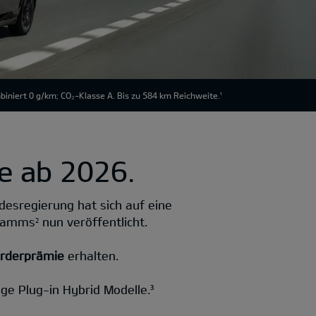
niert 0 g/km; CO₂-Klasse A. Bis zu 584 km Reichweite.
e ab 2026.
ndesregierung hat sich auf eine
gramms
nun veröffentlicht.
2
örderprämie
erhalten.
age Plug-in Hybrid Modelle.³