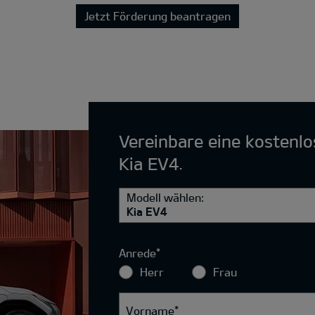
Jetzt Förderung beantragen
Vereinbare eine kostenl
Kia EV4.
Modell wählen:
Kia EV4
Anrede
*
Herr
Frau
Vorname
*