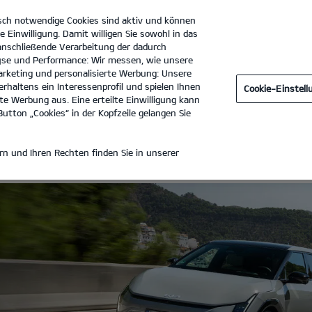
sch notwendige Cookies sind aktiv und können
e Einwilligung. Damit willigen Sie sowohl in das
 anschließende Verarbeitung der dadurch
se und Performance: Wir messen, wie unsere
Autohaus Krack GmbH
Tel. :
0551 - 5031170
rketing und personalisierte Werbung: Unsere
rhaltens ein Interessenprofil und spielen Ihnen
Cookie-Einstel
e Werbung aus. Eine erteilte Einwilligung kann
utton „Cookies“ in der Kopfzeile gelangen Sie
NG
n und Ihren Rechten finden Sie in unserer