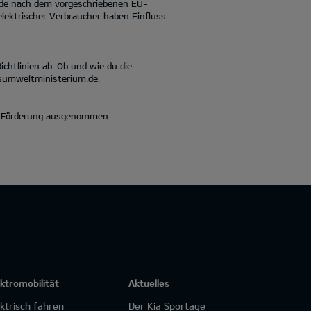
urde nach dem vorgeschriebenen EU-
elektrischer Verbraucher haben Einfluss
chtlinien ab. Ob und wie du die
umweltministerium.de.
er Förderung ausgenommen.
ektromobilität
Aktuelles
ektrisch fahren
Der Kia Sportage