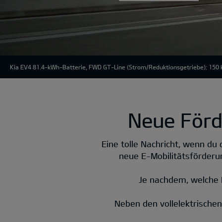
Kia EV4 81.4-kWh-Batterie, FWD GT-Line
(Strom/Reduktionsgetriebe); 150 
Neue Förd
Eine tolle Nachricht, wenn du 
neue E-Mobilitätsförderu
Je nachdem, welche 
Neben den vollelektrischen 