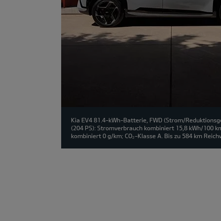
Kia EV4 81.4-kWh-Batterie, FWD (Strom/Reduktionsge
(204 PS): Stromverbrauch kombiniert 15,8 kWh/100 k
kombiniert 0 g/km; CO₂-Klasse A. Bis zu 584 km Reich