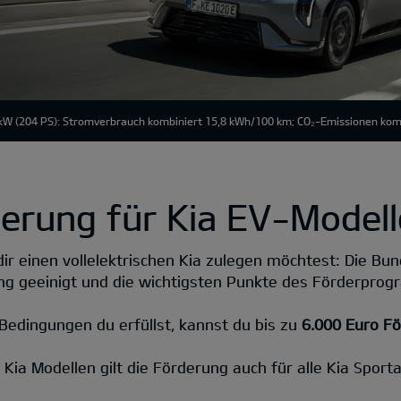
kW (204 PS): Stromverbrauch kombiniert 15,8 kWh/100 km; CO₂-Emissionen kombi
erung für Kia EV-Modell
dir einen vollelektrischen Kia zulegen möchtest: Die Bu
ng geeinigt und die wichtigsten Punkte des Förderpro
Bedingungen du erfüllst, kannst du bis zu
6.000 Euro F
Kia Modellen gilt die Förderung auch für alle Kia Sport