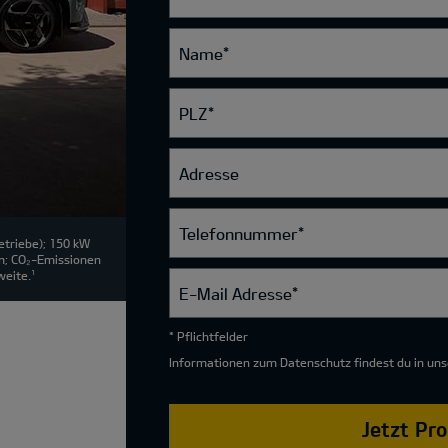
Name
*
PLZ
*
Adresse
Telefonnummer
*
triebe); 150 kW
m; CO₂-Emissionen
weite.
1
E-Mail Adresse
*
* Pflichtfelder
Informationen zum Datenschutz findest du in un
Jetzt Pr