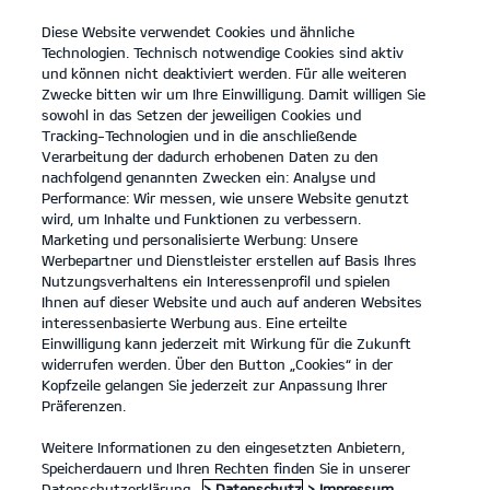
Diese Website verwendet Cookies und ähnliche
open
Technologien. Technisch notwendige Cookies sind aktiv
menu
und können nicht deaktiviert werden. Für alle weiteren
KONTAKT
Zwecke bitten wir um Ihre Einwilligung. Damit willigen Sie
sowohl in das Setzen der jeweiligen Cookies und
Tracking-Technologien und in die anschließende
Der Kia EV9
Probefahrt
Verarbeitung der dadurch erhobenen Daten zu den
nachfolgend genannten Zwecken ein: Analyse und
...
...
DER KIA EV9
Konfigurator
Performance: Wir messen, wie unsere Website genutzt
Der vollelektrische Kia
wird, um Inhalte und Funktionen zu verbessern.
Marketing und personalisierte Werbung: Unsere
EV9.
Werbepartner und Dienstleister erstellen auf Basis Ihres
Nutzungsverhaltens ein Interessenprofil und spielen
Ihnen auf dieser Website und auch auf anderen Websites
Entdecke eine Welt voller
interessenbasierte Werbung aus. Eine erteilte
Einwilligung kann jederzeit mit Wirkung für die Zukunft
Möglichkeiten.
widerrufen werden. Über den Button „Cookies“ in der
Kopfzeile gelangen Sie jederzeit zur Anpassung Ihrer
Präferenzen.
Weitere Informationen zu den eingesetzten Anbietern,
Speicherdauern und Ihren Rechten finden Sie in unserer
Datenschutzerklärung.
> Datenschutz
> Impressum