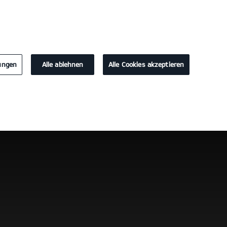
KONTAKT
lungen
Alle ablehnen
Alle Cookies akzeptieren
Probefahrt / Angebot
Konfigurator