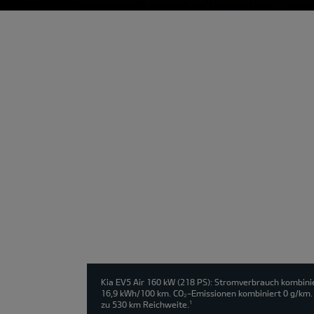
Modell
wählen:
Kia EV5 Air 160 kW (218 PS): Stromverbrauch kombini
16,9 kWh/100 km. CO₂-Emissionen kombiniert 0 g/km. 
zu 530 km Reichweite.
1