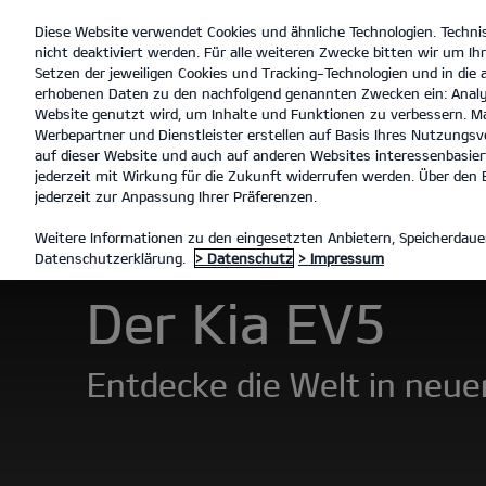
Diese Website verwendet Cookies und ähnliche Technologien. Techni
open
nicht deaktiviert werden. Für alle weiteren Zwecke bitten wir um Ihr
menu
Setzen der jeweiligen Cookies und Tracking-Technologien und in die
erhobenen Daten zu den nachfolgend genannten Zwecken ein: Analy
Website genutzt wird, um Inhalte und Funktionen zu verbessern. Ma
Werbepartner und Dienstleister erstellen auf Basis Ihres Nutzungsve
Der EV5
Entdecken
auf dieser Website und auch auf anderen Websites interessenbasiert
jederzeit mit Wirkung für die Zukunft widerrufen werden. Über den B
jederzeit zur Anpassung Ihrer Präferenzen.
MODELLE
EV5
DER EV5
Weitere Informationen zu den eingesetzten Anbietern, Speicherdauer
Datenschutzerklärung.
> Datenschutz
> Impressum
Der Kia EV5
Entdecke die Welt in neue