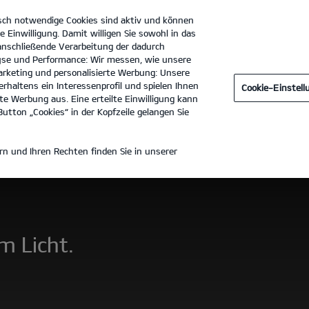
sch notwendige Cookies sind aktiv und können
e Einwilligung. Damit willigen Sie sowohl in das
 anschließende Verarbeitung der dadurch
se und Performance: Wir messen, wie unsere
Autohaus Krack GmbH
Tel. :
0551 - 5031170
rketing und personalisierte Werbung: Unsere
rhaltens ein Interessenprofil und spielen Ihnen
Cookie-Einstel
Zubehör
e Werbung aus. Eine erteilte Einwilligung kann
utton „Cookies“ in der Kopfzeile gelangen Sie
n und Ihren Rechten finden Sie in unserer
m Licht.