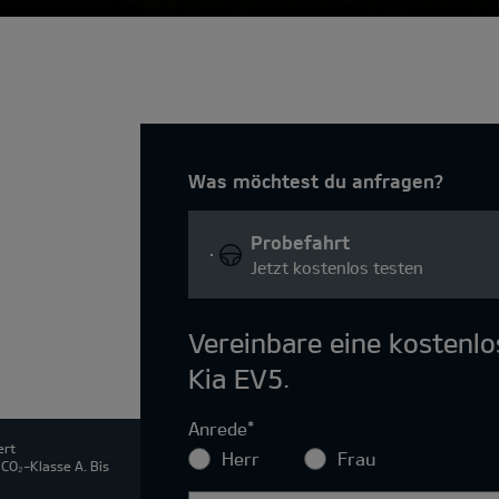
Was möchtest du anfragen?
Probefahrt
Jetzt kostenlos testen
Vereinbare eine kostenl
Kia EV5.
Anrede
*
ert
Herr
Frau
CO₂-Klasse A. Bis