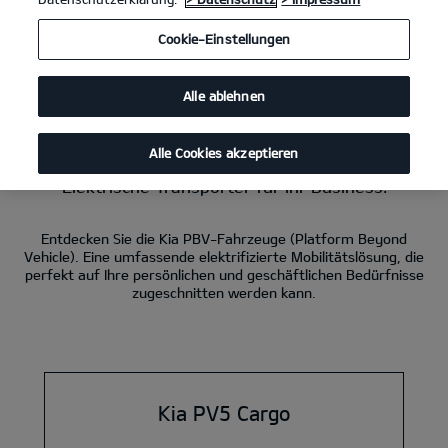
Kia PV5 Passenger Elektromotor, 120 kW, FWD, 71,2-kWh-Batterie
Cookie-Einstellungen
Essential
(Strom/Reduktionsgetriebe); 120 kW (163 PS): Stromverbrauch
kombiniert 19,3 kWh/100 km; CO₂-Emissionen kombiniert 0 g/km; CO₂-
Klasse A. Bis zu 412 km Reichweite.
1
Alle ablehnen
Pleos App Market ist aktuell noch nicht in Deutschland verfügbar.
Alle Cookies akzeptieren
Die Kia PBV Modelle.
Elektrische Transporter für Ihr Business.
Entdecken Sie die Kia PBV-Fahrzeuge (Platform Beyond
Vehicle). Eine umfassende elektrifizierte Mobilitätslösung, die
perfekt auf Ihre persönlichen und geschäftlichen Bedürfnisse
zugeschnitten werden kann.
Kia PV5 Cargo