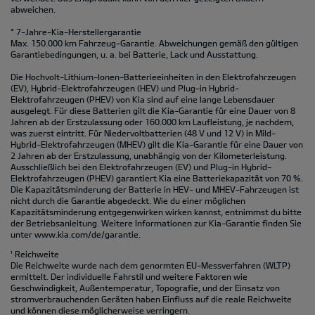
abweichen.
* 7-Jahre-Kia-Herstellergarantie
Max. 150.000 km Fahrzeug-Garantie. Abweichungen gemäß den gültigen
Garantiebedingungen, u. a. bei Batterie, Lack und Ausstattung.
Die Hochvolt-Lithium-Ionen-Batterieeinheiten in den Elektrofahrzeugen
(EV), Hybrid-Elektrofahrzeugen (HEV) und Plug-in Hybrid-
Elektrofahrzeugen (PHEV) von Kia sind auf eine lange Lebensdauer
ausgelegt. Für diese Batterien gilt die Kia-Garantie für eine Dauer von 8
Jahren ab der Erstzulassung oder 160.000 km Laufleistung, je nachdem,
was zuerst eintritt. Für Niedervoltbatterien (48 V und 12 V) in Mild-
Hybrid-Elektrofahrzeugen (MHEV) gilt die Kia-Garantie für eine Dauer von
2 Jahren ab der Erstzulassung, unabhängig von der Kilometerleistung.
Ausschließlich bei den Elektrofahrzeugen (EV) und Plug-in Hybrid-
Elektrofahrzeugen (PHEV) garantiert Kia eine Batteriekapazität von 70 %.
Die Kapazitätsminderung der Batterie in HEV- und MHEV-Fahrzeugen ist
nicht durch die Garantie abgedeckt. Wie du einer möglichen
Kapazitätsminderung entgegenwirken wirken kannst, entnimmst du bitte
der Betriebsanleitung. Weitere Informationen zur Kia-Garantie finden Sie
unter
www.kia.com/de/garantie.
¹ Reichweite
Die Reichweite wurde nach dem genormten EU-Messverfahren (WLTP)
ermittelt. Der individuelle Fahrstil und weitere Faktoren wie
Geschwindigkeit, Außentemperatur, Topografie‚ und der Einsatz von
stromverbrauchenden Geräten haben Einfluss auf die reale Reichweite
und können diese möglicherweise verringern.