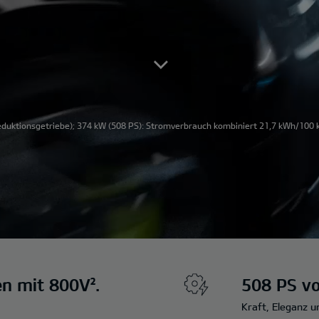
uktionsgetriebe); 374 kW (508 PS): Stromverbrauch kombiniert 21,7 kWh/100 k
en mit 800V².
508 PS vo
Kraft, Eleganz 