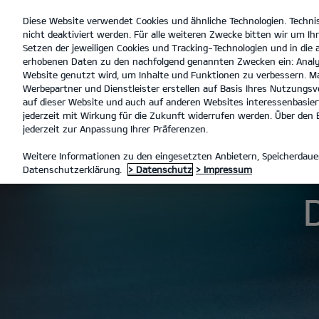
Diese Website verwendet Cookies und ähnliche Technologien. Techni
open
nicht deaktiviert werden. Für alle weiteren Zwecke bitten wir um Ihr
menu
Setzen der jeweiligen Cookies und Tracking-Technologien und in die
erhobenen Daten zu den nachfolgend genannten Zwecken ein: Analy
Website genutzt wird, um Inhalte und Funktionen zu verbessern. Ma
Werbepartner und Dienstleister erstellen auf Basis Ihres Nutzungsve
Der EV9 GT
Entdecken
auf dieser Website und auch auf anderen Websites interessenbasiert
jederzeit mit Wirkung für die Zukunft widerrufen werden. Über den B
jederzeit zur Anpassung Ihrer Präferenzen.
MODELLE
EV9 GT
DER EV9
Weitere Informationen zu den eingesetzten Anbietern, Speicherdauer
Datenschutzerklärung.
> Datenschutz
> Impressum