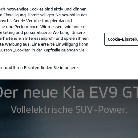
sch notwendige Cookies sind aktiv und können
e Einwilligung. Damit willigen Sie sowohl in das
 anschließende Verarbeitung der dadurch
se und Performance: Wir messen, wie unsere
Autohaus Krack GmbH
Tel. :
0551 - 5031170
rketing und personalisierte Werbung: Unsere
rhaltens ein Interessenprofil und spielen Ihnen
Cookie-Einstel
Technische Daten
Galerie
e Werbung aus. Eine erteilte Einwilligung kann
utton „Cookies“ in der Kopfzeile gelangen Sie
 GT
n und Ihren Rechten finden Sie in unserer
Der neue Kia EV9 GT
Vollelektrische SUV-Power.