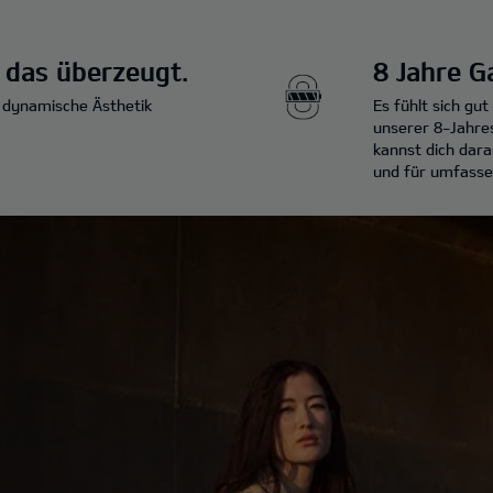
, das überzeugt.
8 Jahre G
e dynamische Ästhetik
Es fühlt sich gu
unserer 8-Jahres
kannst dich dara
und für umfasse