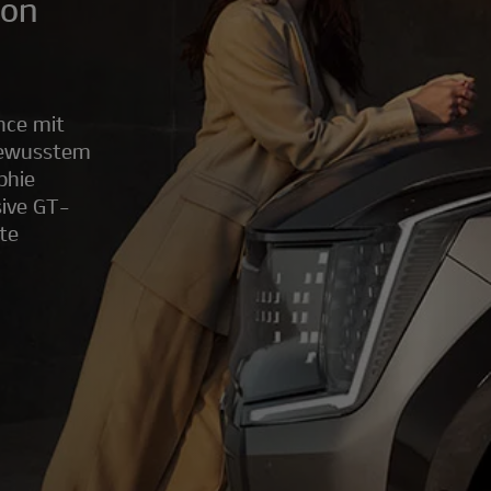
von
nce mit
tbewusstem
phie
sive GT-
rte