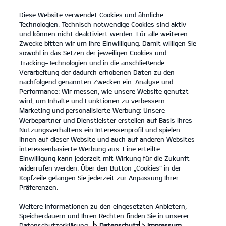
Diese Website verwendet Cookies und ähnliche
open
Technologien. Technisch notwendige Cookies sind aktiv
menu
und können nicht deaktiviert werden. Für alle weiteren
KONTAKT
Zwecke bitten wir um Ihre Einwilligung. Damit willigen Sie
sowohl in das Setzen der jeweiligen Cookies und
Tracking-Technologien und in die anschließende
KIA ZERTIFIZIERTE GEBRAUCHTWAGEN
Verarbeitung der dadurch erhobenen Daten zu den
nachfolgend genannten Zwecken ein: Analyse und
Performance: Wir messen, wie unsere Website genutzt
KIA ZERTIFIZIERTE GEBRAUCHTWAGEN
wird, um Inhalte und Funktionen zu verbessern.
Marketing und personalisierte Werbung: Unsere
Werbepartner und Dienstleister erstellen auf Basis Ihres
Nutzungsverhaltens ein Interessenprofil und spielen
Ihnen auf dieser Website und auch auf anderen Websites
interessenbasierte Werbung aus. Eine erteilte
Einwilligung kann jederzeit mit Wirkung für die Zukunft
widerrufen werden. Über den Button „Cookies“ in der
Kopfzeile gelangen Sie jederzeit zur Anpassung Ihrer
Präferenzen.
Weitere Informationen zu den eingesetzten Anbietern,
Speicherdauern und Ihren Rechten finden Sie in unserer
Kia Gebrauchtwagenprogramm
Datenschutzerklärung.
> Datenschutz
> Impressum