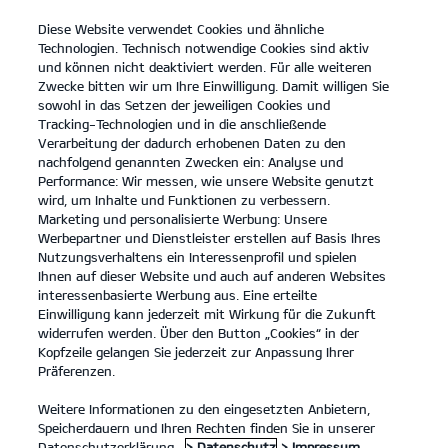
Diese Website verwendet Cookies und ähnliche
open
Technologien. Technisch notwendige Cookies sind aktiv
menu
und können nicht deaktiviert werden. Für alle weiteren
KONTAKT
Zwecke bitten wir um Ihre Einwilligung. Damit willigen Sie
sowohl in das Setzen der jeweiligen Cookies und
Tracking-Technologien und in die anschließende
...
ANGEBOTE
Verarbeitung der dadurch erhobenen Daten zu den
nachfolgend genannten Zwecken ein: Analyse und
Performance: Wir messen, wie unsere Website genutzt
KIA SERVICEANGEBOTE
wird, um Inhalte und Funktionen zu verbessern.
Marketing und personalisierte Werbung: Unsere
Werbepartner und Dienstleister erstellen auf Basis Ihres
Nutzungsverhaltens ein Interessenprofil und spielen
Ihnen auf dieser Website und auch auf anderen Websites
interessenbasierte Werbung aus. Eine erteilte
Einwilligung kann jederzeit mit Wirkung für die Zukunft
Angebote
widerrufen werden. Über den Button „Cookies“ in der
Kopfzeile gelangen Sie jederzeit zur Anpassung Ihrer
Präferenzen.
Unsere Service Angebote.
Weitere Informationen zu den eingesetzten Anbietern,
Speicherdauern und Ihren Rechten finden Sie in unserer
Wir haben eine Reihe von Service Angeboten für Kia Besitzer,
Datenschutzerklärung.
> Datenschutz
> Impressum