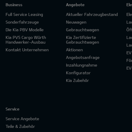
Business
Angebote
El
Full Service Leasing
Aktueller Fahrzeugbestand
El
Sonderfahrzeuge
Neuwagen
La
Die Kia PBV Modelle
Gebrauchtwagen
Öf
Kia PV5 Cargo Würth
Kia Zertifizierte
La
Handwerker-Ausbau
Gebrauchtwagen
La
Kontakt Unternehmen
Aktionen
EV
Angebotsanfrage
Fö
Inzahlungnahme
EV
Konfigurator
Kia Zubehör
Service
Service Angebote
Teile & Zubehör