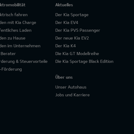
ektromobilität
Aktuelles
ektrisch fahren
Der Kia Sportage
den mit Kia Charge
Der Kia EV4
fentliches Laden
Der Kia PV5 Passenger
den zu Hause
Der neue Kia EV2
den im Unternehmen
Der Kia K4
 Berater
Die Kia GT Modellreihe
rderung & Steuervorteile
Die Kia Sportage Black Edition
-Förderung
Über uns
Unser Autohaus
Jobs und Karriere