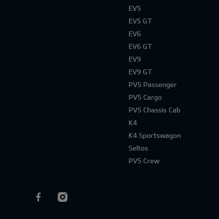
EV5
EV5 GT
EV6
EV6 GT
EV9
EV9 GT
PV5 Passenger
PV5 Cargo
PV5 Chassis Cab
K4
K4 Sportswagon
Seltos
PV5 Crew