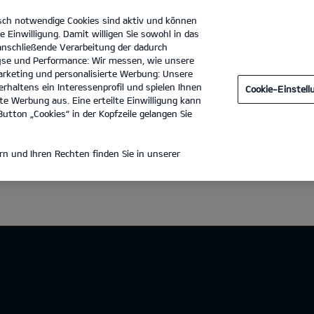
sch notwendige Cookies sind aktiv und können
e Einwilligung. Damit willigen Sie sowohl in das
 anschließende Verarbeitung der dadurch
se und Performance: Wir messen, wie unsere
Autohaus Krack GmbH
Tel. :
0551 - 5031170
rketing und personalisierte Werbung: Unsere
rhaltens ein Interessenprofil und spielen Ihnen
Cookie-Einstel
e Werbung aus. Eine erteilte Einwilligung kann
utton „Cookies“ in der Kopfzeile gelangen Sie
n und Ihren Rechten finden Sie in unserer