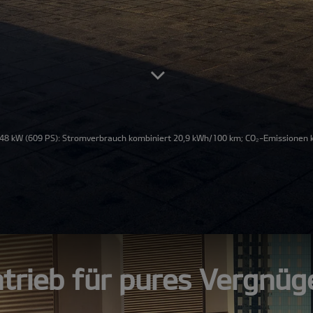
48 kW (609 PS): Stromverbrauch kombiniert 20,9 kWh/100 km; CO₂-Emissionen ko
trieb für pures Vergnüg