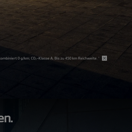
mbiniert 0 g/km; CO₂-Klasse A. Bis zu 450 km Reichweite.
¹
en.