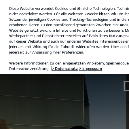
Diese Website verwendet Cookies und ähnliche Technologien. Techni
open
nicht deaktiviert werden. Für alle weiteren Zwecke bitten wir um Ihr
menu
Setzen der jeweiligen Cookies und Tracking-Technologien und in die
erhobenen Daten zu den nachfolgend genannten Zwecken ein: Analy
Website genutzt wird, um Inhalte und Funktionen zu verbessern. Ma
Werbepartner und Dienstleister erstellen auf Basis Ihres Nutzungsve
Der Kia EV6 GT
Entdecke
auf dieser Website und auch auf anderen Websites interessenbasiert
jederzeit mit Wirkung für die Zukunft widerrufen werden. Über den B
jederzeit zur Anpassung Ihrer Präferenzen.
MODELLE
EV6 GT
DER KIA
Weitere Informationen zu den eingesetzten Anbietern, Speicherdauer
Datenschutzerklärung.
> Datenschutz
> Impressum