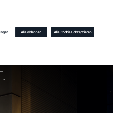
KONTAKT
lungen
Alle ablehnen
Alle Cookies akzeptieren
Probefahrt
Konfigurator
.