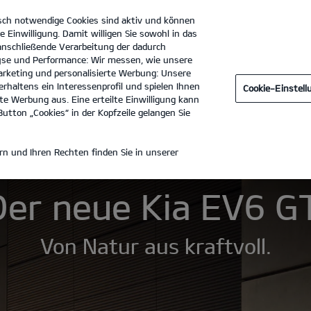
sch notwendige Cookies sind aktiv und können
e Einwilligung. Damit willigen Sie sowohl in das
 anschließende Verarbeitung der dadurch
se und Performance: Wir messen, wie unsere
Autohaus Krack GmbH
Tel. :
0551 - 5031170
rketing und personalisierte Werbung: Unsere
rhaltens ein Interessenprofil und spielen Ihnen
Cookie-Einstel
n
Technische Daten
Preisliste herunterladen
e Werbung aus. Eine erteilte Einwilligung kann
utton „Cookies“ in der Kopfzeile gelangen Sie
 EV6 GT
n und Ihren Rechten finden Sie in unserer
Der neue Kia EV6 GT
Von Natur aus kraftvoll.