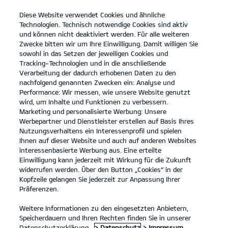
Diese Website verwendet Cookies und ähnliche
open
Technologien. Technisch notwendige Cookies sind aktiv
menu
und können nicht deaktiviert werden. Für alle weiteren
KONTAKT
Zwecke bitten wir um Ihre Einwilligung. Damit willigen Sie
sowohl in das Setzen der jeweiligen Cookies und
Tracking-Technologien und in die anschließende
PROBEFAHRT
Verarbeitung der dadurch erhobenen Daten zu den
nachfolgend genannten Zwecken ein: Analyse und
Performance: Wir messen, wie unsere Website genutzt
wird, um Inhalte und Funktionen zu verbessern.
Marketing und personalisierte Werbung: Unsere
Werbepartner und Dienstleister erstellen auf Basis Ihres
Nutzungsverhaltens ein Interessenprofil und spielen
Ihnen auf dieser Website und auch auf anderen Websites
PBV Nutzfahrzeuge
interessenbasierte Werbung aus. Eine erteilte
Einwilligung kann jederzeit mit Wirkung für die Zukunft
widerrufen werden. Über den Button „Cookies“ in der
Modelle
Kopfzeile gelangen Sie jederzeit zur Anpassung Ihrer
Präferenzen.
Business
Weitere Informationen zu den eingesetzten Anbietern,
Speicherdauern und Ihren Rechten finden Sie in unserer
Datenschutzerklärung.
> Datenschutz
> Impressum