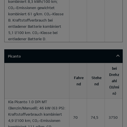
kombiniert 8,3 kWh/100 km;
CO₂-Emissionen gewichtet
kombiniert 61 g/km. CO₂-Klasse
B. Kraftstoffverbrauch bei
entladener Batterie kombiniert
5,1 l/100 km. CO₂-Klasse bei
entladener Batterie D.
Picanto
bei
Drehz
Fahre
Stehe
ahl
nd
nd
(U/mi
n)
Kia Picanto 1.0 DPI MT
(Benzin/Manuell); 46 kW (63 PS):
Kraftstoffverbrauch kombiniert
70
74,5
3750
4,9 l/100 km; CO₂-Emissionen
kombiniert 111 g/km. CO₂-