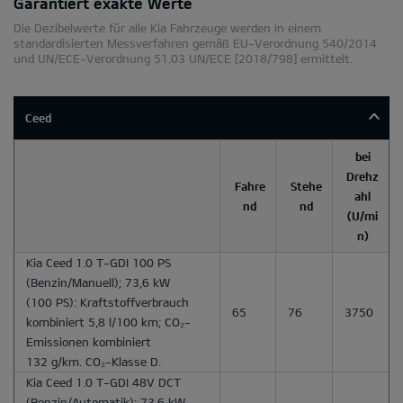
Garantiert exakte Werte
Die Dezibelwerte für alle Kia Fahrzeuge werden in einem
standardisierten Messverfahren gemäß EU-Verordnung 540/2014
und UN/ECE-Verordnung 51.03 UN/ECE [2018/798] ermittelt.
Ceed
bei
Drehz
Fahre
Stehe
ahl
nd
nd
(U/mi
n)
Kia Ceed 1.0 T-GDI 100 PS
(Benzin/Manuell); 73,6 kW
(100 PS): Kraftstoffverbrauch
65
76
3750
kombiniert 5,8 l/100 km; CO₂-
Emissionen kombiniert
132 g/km. CO₂-Klasse D.
Kia Ceed 1.0 T-GDI 48V DCT
(Benzin/Automatik); 73,6 kW