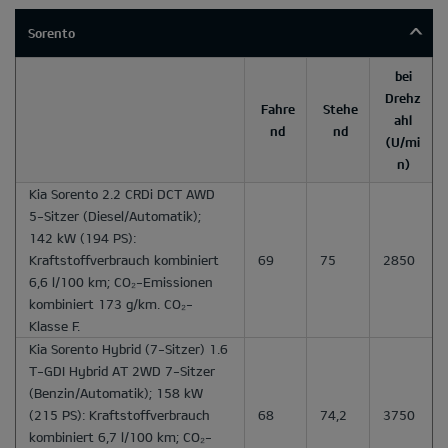
Sorento
bei
Drehz
Fahre
Stehe
ahl
nd
nd
(U/mi
n)
Kia Sorento 2.2 CRDi DCT AWD
5-Sitzer
(Diesel/Automatik);
142 kW (194 PS):
Kraftstoffverbrauch kombiniert
69
75
2850
6,6 l/100 km; CO₂-Emissionen
kombiniert 173 g/km. CO₂-
Klasse F.
Kia Sorento Hybrid
(7-Sitzer) 1.6
T-GDI Hybrid AT 2WD 7-Sitzer
(Benzin/Automatik); 158 kW
(215 PS): Kraftstoffverbrauch
68
74,2
3750
kombiniert 6,7 l/100 km; CO₂-