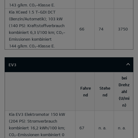
143 g/km. CO₂-Klasse E.
Kia XCeed 1.5 T-GDI DCT
(Benzin/Automatik); 103 kW
(140 PS): Kraftstoffverbrauch
66
74
3750
kombiniert 6,3 l/100 km; CO₂-
Emissionen kombiniert
144 g/km. CO₂-Klasse E.
EV3
bei
Drehz
Fahre
Stehe
ahl
nd
nd
(U/mi
n)
Kia EV3 Elektromotor 150 kW
(204 PS): Stromverbrauch
kombiniert 16,2 kWh/100 km;
67
n. a.
n. a.
CO₂-Emissionen kombiniert 0