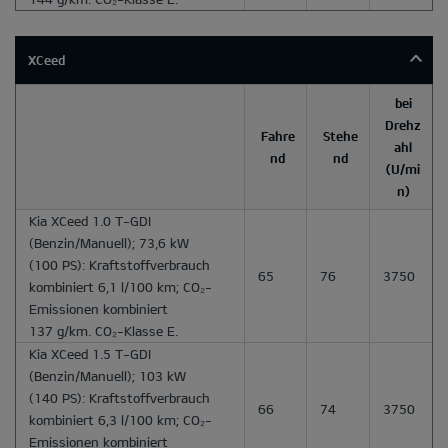
XCeed
bei
Drehz
Fahre
Stehe
ahl
nd
nd
(U/mi
n)
Kia XCeed 1.0 T-GDI
(Benzin/Manuell); 73,6 kW
(100 PS): Kraftstoffverbrauch
65
76
3750
kombiniert 6,1 l/100 km; CO₂-
Emissionen kombiniert
137 g/km. CO₂-Klasse E.
Kia XCeed 1.5 T-GDI
(Benzin/Manuell); 103 kW
(140 PS): Kraftstoffverbrauch
66
74
3750
kombiniert 6,3 l/100 km; CO₂-
Emissionen kombiniert