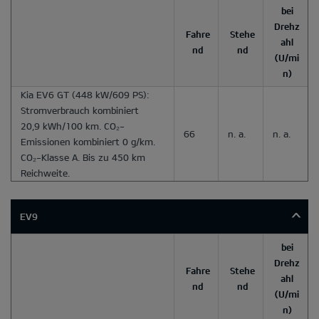
bei
Drehz
Fahre
Stehe
ahl
nd
nd
(U/mi
n)
Kia EV6 GT
(448 kW/609 PS):
Stromverbrauch kombiniert
20,9 kWh/100 km. CO₂-
66
n. a.
n. a.
Emissionen kombiniert 0 g/km.
CO₂-Klasse A. Bis zu 450 km
Reichweite.
EV9
bei
Drehz
Fahre
Stehe
ahl
nd
nd
(U/mi
n)