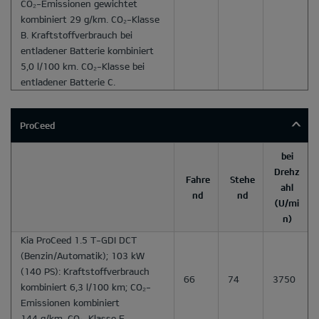
CO₂-Emissionen gewichtet
kombiniert 29 g/km. CO₂-Klasse
B. Kraftstoffverbrauch bei
entladener Batterie kombiniert
5,0 l/100 km. CO₂-Klasse bei
entladener Batterie C.
ProCeed
bei
Drehz
Fahre
Stehe
ahl
nd
nd
(U/mi
n)
Kia ProCeed 1.5 T-GDI DCT
(Benzin/Automatik); 103 kW
(140 PS): Kraftstoffverbrauch
66
74
3750
kombiniert 6,3 l/100 km; CO₂-
Emissionen kombiniert
144 g/km. CO₂-Klasse E.