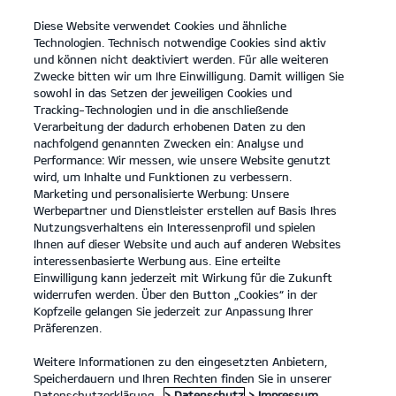
Diese Website verwendet Cookies und ähnliche
open
Technologien. Technisch notwendige Cookies sind aktiv
menu
und können nicht deaktiviert werden. Für alle weiteren
KONTAKT
Zwecke bitten wir um Ihre Einwilligung. Damit willigen Sie
sowohl in das Setzen der jeweiligen Cookies und
Tracking-Technologien und in die anschließende
Motorengeräuschpegel
Verarbeitung der dadurch erhobenen Daten zu den
nachfolgend genannten Zwecken ein: Analyse und
MOTORENGERÄUSCHPEGEL
Performance: Wir messen, wie unsere Website genutzt
wird, um Inhalte und Funktionen zu verbessern.
Marketing und personalisierte Werbung: Unsere
Werbepartner und Dienstleister erstellen auf Basis Ihres
Nutzungsverhaltens ein Interessenprofil und spielen
Ihnen auf dieser Website und auch auf anderen Websites
interessenbasierte Werbung aus. Eine erteilte
Einwilligung kann jederzeit mit Wirkung für die Zukunft
widerrufen werden. Über den Button „Cookies“ in der
Kopfzeile gelangen Sie jederzeit zur Anpassung Ihrer
Präferenzen.
Weitere Informationen zu den eingesetzten Anbietern,
Speicherdauern und Ihren Rechten finden Sie in unserer
Datenschutzerklärung.
> Datenschutz
> Impressum