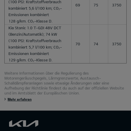
(100 PS): Kraftstoffverbrauch
69
75
3750
kombiniert 5,6 l/100 km; CO₂-
Emissionen kombiniert
128 g/km. CO₂-Klasse D.
Kia Stonic 1.0 T-GDI 48V DCT
(Benzin/Automatik); 74 kW
(100 PS): Kraftstoffverbrauch
70
74
3750
kombiniert 5,7 l/100 km; CO₂-
Emissionen kombiniert
129 g/km. CO₂-Klasse D.
Weitere Informationen über die Regulierung des
Motorengeräuschpegels, Lärmgrenzwerte, Austausch-
Schalldämpferanlagen sowie etwaige Änderungen oder eine
Aufhebung der Richtlinie findest du auch auf der offiziellen Website
und im Amtsblatt der Europäischen Union.
Mehr erfahren