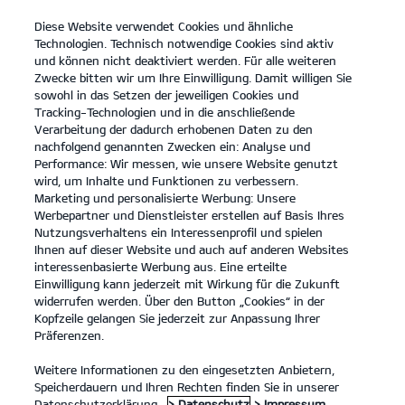
Diese Website verwendet Cookies und ähnliche
open
Technologien. Technisch notwendige Cookies sind aktiv
menu
und können nicht deaktiviert werden. Für alle weiteren
KONTAKT
Zwecke bitten wir um Ihre Einwilligung. Damit willigen Sie
sowohl in das Setzen der jeweiligen Cookies und
Tracking-Technologien und in die anschließende
Kia PV5 Crew
Kontakt
Verarbeitung der dadurch erhobenen Daten zu den
nachfolgend genannten Zwecken ein: Analyse und
...
KIA PV5 CREW
Performance: Wir messen, wie unsere Website genutzt
wird, um Inhalte und Funktionen zu verbessern.
Der Kia PV5 Crew
Marketing und personalisierte Werbung: Unsere
Werbepartner und Dienstleister erstellen auf Basis Ihres
Nutzungsverhaltens ein Interessenprofil und spielen
Ihnen auf dieser Website und auch auf anderen Websites
interessenbasierte Werbung aus. Eine erteilte
Einwilligung kann jederzeit mit Wirkung für die Zukunft
widerrufen werden. Über den Button „Cookies“ in der
Kopfzeile gelangen Sie jederzeit zur Anpassung Ihrer
Präferenzen.
Weitere Informationen zu den eingesetzten Anbietern,
Speicherdauern und Ihren Rechten finden Sie in unserer
Datenschutzerklärung.
> Datenschutz
> Impressum