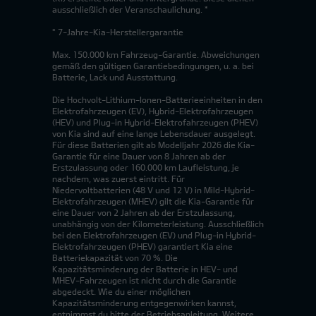
ausschließlich der Veranschaulichung. *
* 7-Jahre-Kia-Herstellergarantie
Max. 150.000 km Fahrzeug-Garantie. Abweichungen
gemäß den gültigen Garantiebedingungen, u. a. bei
Batterie, Lack und Ausstattung.
Die Hochvolt-Lithium-Ionen-Batterieeinheiten in den
Elektrofahrzeugen (EV), Hybrid-Elektrofahrzeugen
(HEV) und Plug-in Hybrid-Elektrofahrzeugen (PHEV)
von Kia sind auf eine lange Lebensdauer ausgelegt.
Für diese Batterien gilt ab Modelljahr 2026 die Kia-
Garantie für eine Dauer von 8 Jahren ab der
Erstzulassung oder 160.000 km Laufleistung, je
nachdem, was zuerst eintritt. Für
Niedervoltbatterien (48 V und 12 V) in Mild-Hybrid-
Elektrofahrzeugen (MHEV) gilt die Kia-Garantie für
eine Dauer von 2 Jahren ab der Erstzulassung,
unabhängig von der Kilometerleistung. Ausschließlich
bei den Elektrofahrzeugen (EV) und Plug-in Hybrid-
Elektrofahrzeugen (PHEV) garantiert Kia eine
Batteriekapazität von 70 %. Die
Kapazitätsminderung der Batterie in HEV- und
MHEV-Fahrzeugen ist nicht durch die Garantie
abgedeckt. Wie du einer möglichen
Kapazitätsminderung entgegenwirken kannst,
entnimmst du bitte der Betriebsanleitung. Weitere